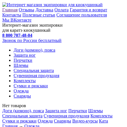
Главная
Отзывы
Доставка
Оплата
Гарантия и возврат
Контакты
Полезные статьи
Соглашение пользователя
Мы ВКонтакте
Интернет-магазин экипировки
для каратэ киокушинкай
8 800
707-48-04
Звонок по России бесплатный
Доги (кимоно), пояса
Защита ног
Перчатки
Шлемы
Специальная защита
Сувенирная продукция
Комплекты
Сумки и рюкзаки
Одежда
Снаряды
Нет товаров
Доги (кимоно), пояса
Защита ног
Перчатки
Шлемы
Специальная защита
Сувенирная продукция
Комплекты
Сумки и рюкзаки
Одежда
Снаряды
Видео-курсы
Ката
Главная
→
Одежда