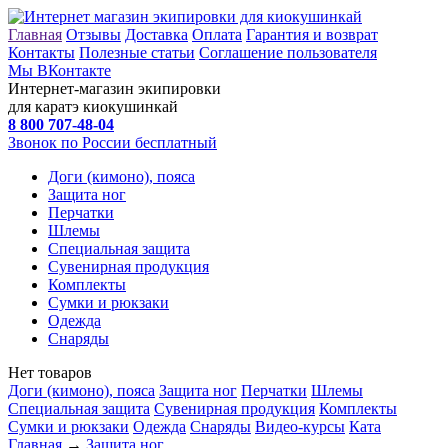
Главная
Отзывы
Доставка
Оплата
Гарантия и возврат
Контакты
Полезные статьи
Соглашение пользователя
Мы ВКонтакте
Интернет-магазин экипировки
для каратэ киокушинкай
8 800
707-48-04
Звонок по России бесплатный
Доги (кимоно), пояса
Защита ног
Перчатки
Шлемы
Специальная защита
Сувенирная продукция
Комплекты
Сумки и рюкзаки
Одежда
Снаряды
Нет товаров
Доги (кимоно), пояса
Защита ног
Перчатки
Шлемы
Специальная защита
Сувенирная продукция
Комплекты
Сумки и рюкзаки
Одежда
Снаряды
Видео-курсы
Ката
Главная
→
Защита ног