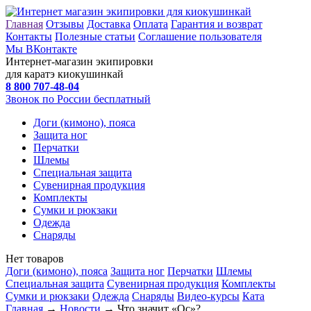
Главная
Отзывы
Доставка
Оплата
Гарантия и возврат
Контакты
Полезные статьи
Соглашение пользователя
Мы ВКонтакте
Интернет-магазин экипировки
для каратэ киокушинкай
8 800
707-48-04
Звонок по России бесплатный
Доги (кимоно), пояса
Защита ног
Перчатки
Шлемы
Специальная защита
Сувенирная продукция
Комплекты
Сумки и рюкзаки
Одежда
Снаряды
Нет товаров
Доги (кимоно), пояса
Защита ног
Перчатки
Шлемы
Специальная защита
Сувенирная продукция
Комплекты
Сумки и рюкзаки
Одежда
Снаряды
Видео-курсы
Ката
Главная
→
Новости
→ Что значит «Ос»?