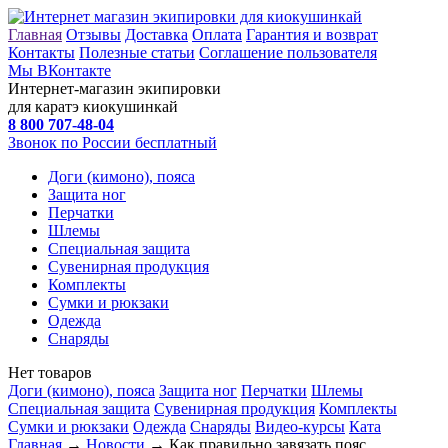
Главная
Отзывы
Доставка
Оплата
Гарантия и возврат
Контакты
Полезные статьи
Соглашение пользователя
Мы ВКонтакте
Интернет-магазин экипировки
для каратэ киокушинкай
8 800
707-48-04
Звонок по России бесплатный
Доги (кимоно), пояса
Защита ног
Перчатки
Шлемы
Специальная защита
Сувенирная продукция
Комплекты
Сумки и рюкзаки
Одежда
Снаряды
Нет товаров
Доги (кимоно), пояса
Защита ног
Перчатки
Шлемы
Специальная защита
Сувенирная продукция
Комплекты
Сумки и рюкзаки
Одежда
Снаряды
Видео-курсы
Ката
Главная
→
Новости
→ Как правильно завязать пояс