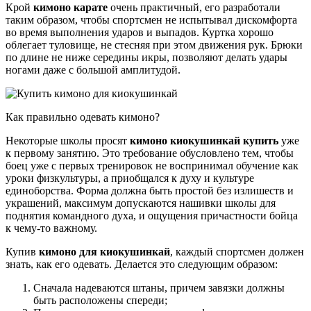
Крой
кимоно карате
очень практичный, его разработали
таким образом, чтобы спортсмен не испытывал дискомфорта
во время выполнения ударов и выпадов. Куртка хорошо
облегает туловище, не стесняя при этом движения рук. Брюки
по длине не ниже середины икры, позволяют делать удары
ногами даже с большой амплитудой.
Как правильно одевать кимоно?
Некоторые школы просят
кимоно киокушинкай купить
уже
к первому занятию. Это требование обусловлено тем, чтобы
боец уже с первых тренировок не воспринимал обучение как
уроки физкультуры, а приобщался к духу и культуре
единоборства. Форма должна быть простой без излишеств и
украшений, максимум допускаются нашивки школы для
поднятия командного духа, и ощущения причастности бойца
к чему-то важному.
Купив
кимоно для киокушинкай
, каждый спортсмен должен
знать, как его одевать. Делается это следующим образом:
Сначала надеваются штаны, причем завязки должны
быть расположены спереди;