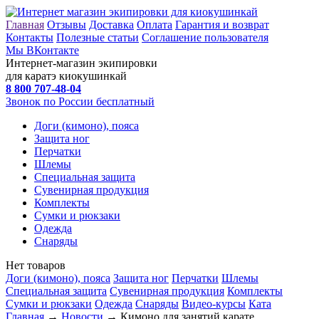
Главная
Отзывы
Доставка
Оплата
Гарантия и возврат
Контакты
Полезные статьи
Соглашение пользователя
Мы ВКонтакте
Интернет-магазин экипировки
для каратэ киокушинкай
8 800
707-48-04
Звонок по России бесплатный
Доги (кимоно), пояса
Защита ног
Перчатки
Шлемы
Специальная защита
Сувенирная продукция
Комплекты
Сумки и рюкзаки
Одежда
Снаряды
Нет товаров
Доги (кимоно), пояса
Защита ног
Перчатки
Шлемы
Специальная защита
Сувенирная продукция
Комплекты
Сумки и рюкзаки
Одежда
Снаряды
Видео-курсы
Ката
Главная
→
Новости
→ Кимоно для занятий карате