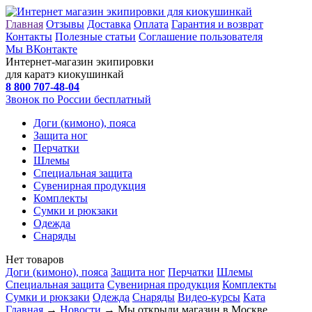
Главная
Отзывы
Доставка
Оплата
Гарантия и возврат
Контакты
Полезные статьи
Соглашение пользователя
Мы ВКонтакте
Интернет-магазин экипировки
для каратэ киокушинкай
8 800
707-48-04
Звонок по России бесплатный
Доги (кимоно), пояса
Защита ног
Перчатки
Шлемы
Специальная защита
Сувенирная продукция
Комплекты
Сумки и рюкзаки
Одежда
Снаряды
Нет товаров
Доги (кимоно), пояса
Защита ног
Перчатки
Шлемы
Специальная защита
Сувенирная продукция
Комплекты
Сумки и рюкзаки
Одежда
Снаряды
Видео-курсы
Ката
Главная
→
Новости
→ Мы открыли магазин в Москве