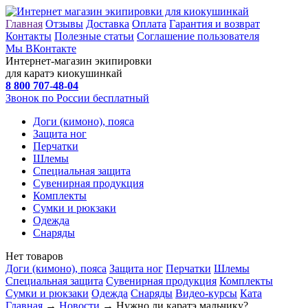
Главная
Отзывы
Доставка
Оплата
Гарантия и возврат
Контакты
Полезные статьи
Соглашение пользователя
Мы ВКонтакте
Интернет-магазин экипировки
для каратэ киокушинкай
8 800
707-48-04
Звонок по России бесплатный
Доги (кимоно), пояса
Защита ног
Перчатки
Шлемы
Специальная защита
Сувенирная продукция
Комплекты
Сумки и рюкзаки
Одежда
Снаряды
Нет товаров
Доги (кимоно), пояса
Защита ног
Перчатки
Шлемы
Специальная защита
Сувенирная продукция
Комплекты
Сумки и рюкзаки
Одежда
Снаряды
Видео-курсы
Ката
Главная
→
Новости
→ Нужно ли каратэ мальчику?