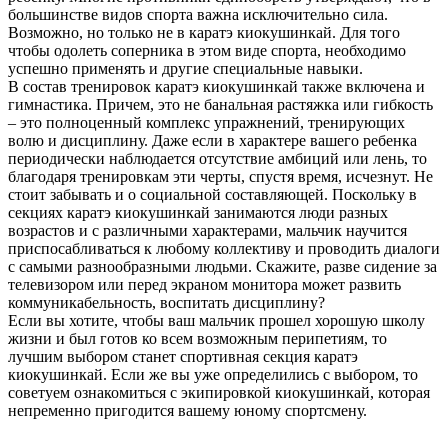
большинстве видов спорта важна исключительно сила.
Возможно, но только не в каратэ киокушинкай. Для того
чтобы одолеть соперника в этом виде спорта, необходимо
успешно применять и другие специальные навыки.
В состав тренировок каратэ киокушинкай также включена и
гимнастика. Причем, это не банальная растяжка или гибкость
– это полноценный комплекс упражнений, тренирующих
волю и дисциплину. Даже если в характере вашего ребенка
периодически наблюдается отсутствие амбиций или лень, то
благодаря тренировкам эти черты, спустя время, исчезнут. Не
стоит забывать и о социальной составляющей. Поскольку в
секциях каратэ киокушинкай занимаются люди разных
возрастов и с различными характерами, мальчик научится
приспосабливаться к любому коллективу и проводить диалоги
с самыми разнообразными людьми. Скажите, разве сидение за
телевизором или перед экраном монитора может развить
коммуникабельность, воспитать дисциплину?
Если вы хотите, чтобы ваш мальчик прошел хорошую школу
жизни и был готов ко всем возможным перипетиям, то
лучшим выбором станет спортивная секция каратэ
киокушинкай. Если же вы уже определились с выбором, то
советуем ознакомиться с экипировкой киокушинкай, которая
непременно пригодится вашему юному спортсмену.