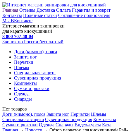
Главная
Отзывы
Доставка
Оплата
Гарантия и возврат
Контакты
Полезные статьи
Соглашение пользователя
Мы ВКонтакте
Интернет-магазин экипировки
для каратэ киокушинкай
8 800
707-48-04
Звонок по России бесплатный
Доги (кимоно), пояса
Защита ног
Перчатки
Шлемы
Специальная защита
Сувенирная продукция
Комплекты
Сумки и рюкзаки
Одежда
Снаряды
Нет товаров
Доги (кимоно), пояса
Защита ног
Перчатки
Шлемы
Специальная защита
Сувенирная продукция
Комплекты
Сумки и рюкзаки
Одежда
Снаряды
Видео-курсы
Ката
Главная
→
Новости
→ Обзор перчаток для киокушинкай Рэй-