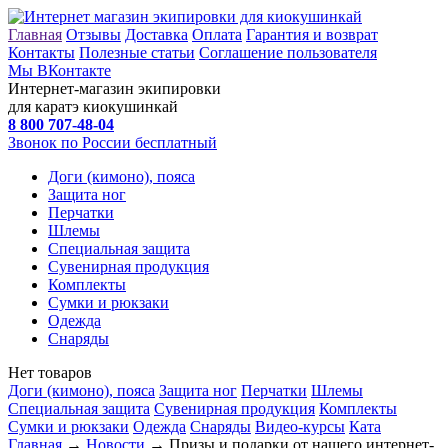
Главная
Отзывы
Доставка
Оплата
Гарантия и возврат
Контакты
Полезные статьи
Соглашение пользователя
Мы ВКонтакте
Интернет-магазин экипировки
для каратэ киокушинкай
8 800
707-48-04
Звонок по России бесплатный
Доги (кимоно), пояса
Защита ног
Перчатки
Шлемы
Специальная защита
Сувенирная продукция
Комплекты
Сумки и рюкзаки
Одежда
Снаряды
Нет товаров
Доги (кимоно), пояса
Защита ног
Перчатки
Шлемы
Специальная защита
Сувенирная продукция
Комплекты
Сумки и рюкзаки
Одежда
Снаряды
Видео-курсы
Ката
Главная
→
Новости
→ Призы и подарки от нашего интернет-