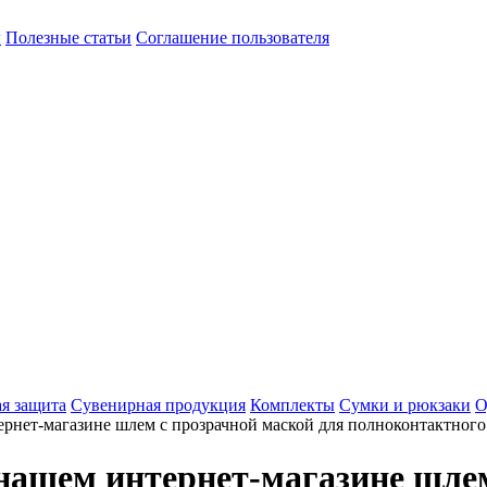
ы
Полезные статьи
Соглашение пользователя
я защита
Сувенирная продукция
Комплекты
Сумки и рюкзаки
О
рнет-магазине шлем с прозрачной маской для полноконтактного
 нашем интернет-магазине шле