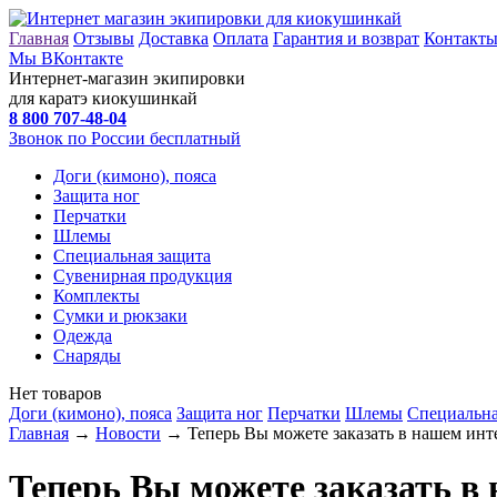
Главная
Отзывы
Доставка
Оплата
Гарантия и возврат
Контакт
Мы ВКонтакте
Интернет-магазин экипировки
для каратэ киокушинкай
8 800
707-48-04
Звонок по России бесплатный
Доги (кимоно), пояса
Защита ног
Перчатки
Шлемы
Специальная защита
Сувенирная продукция
Комплекты
Сумки и рюкзаки
Одежда
Снаряды
Нет товаров
Доги (кимоно), пояса
Защита ног
Перчатки
Шлемы
Специальна
Главная
→
Новости
→ Теперь Вы можете заказать в нашем инте
Теперь Вы можете заказать в