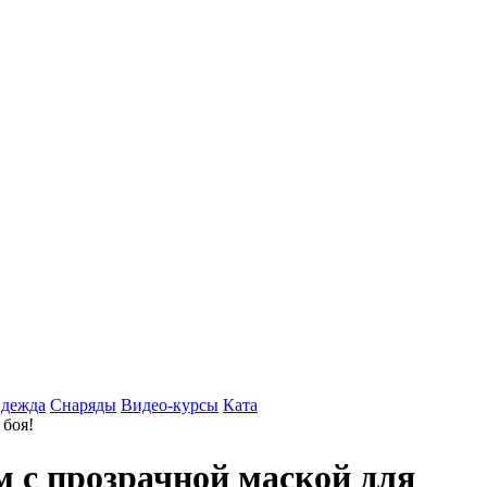
дежда
Снаряды
Видео-курсы
Ката
 боя!
м с прозрачной маской для