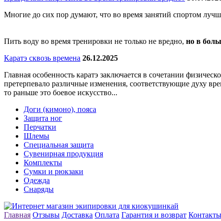
Многие до сих пор думают, что во время занятий спортом лучш
Пить воду во время тренировки не только не вредно,
но в боль
Каратэ сквозь времена
26.12.2025
Главная особенность каратэ заключается в сочетании физическо
претерпевало различные изменения, соответствующие духу вре
то раньше это боевое искусство...
Доги (кимоно), пояса
Защита ног
Перчатки
Шлемы
Специальная защита
Сувенирная продукция
Комплекты
Сумки и рюкзаки
Одежда
Снаряды
Главная
Отзывы
Доставка
Оплата
Гарантия и возврат
Контакт