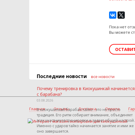
Пока нет отз
Вы можете с
ОСТАВИ
Последние новости
все новости
Почему тренировка в Киокушинкай начинается
с барабана?
03.08.2026
Главная
Отзывы
Доставка
Оплата
Гар
В киокушинкай барабан тайко - это не просто
традиция. Его ритм собирает внимание, объединяет
всех участников тренировки и задает общий настрой.
Именно с ударов тайко начинается занятие и ими же
оно завершается.