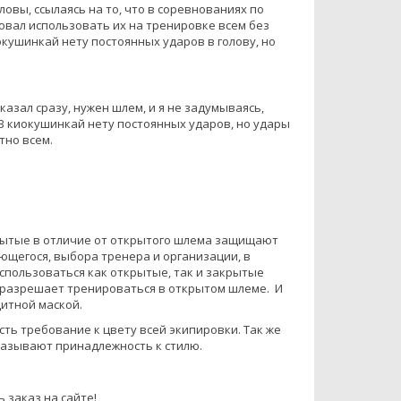
вы, ссылаясь на то, что в соревнованиях по
овал использовать их на тренировке всем без
окушинкай нету постоянных ударов в голову, но
казал сразу, нужен шлем, и я не задумываясь,
 В киокушинкай нету постоянных ударов, но удары
тно всем.
рытые в отличие от открытого шлема защищают
ющегося, выбора тренера и организации, в
спользоваться как открытые, так и закрытые
е разрешает тренироваться в открытом шлеме. И
щитной маской.
сть требование к цвету всей экипировки. Так же
азывают принадлежность к стилю.
ь заказ на сайте!