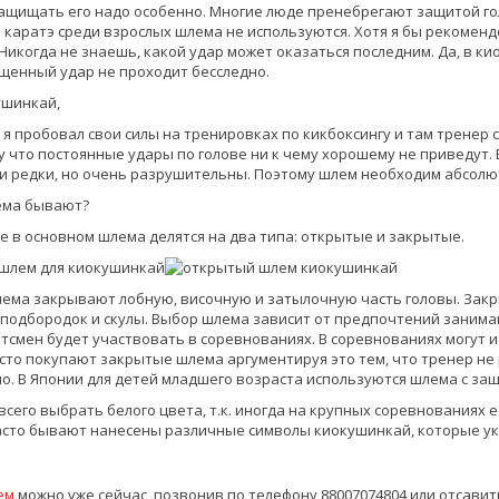
ащищать его надо особенно. Многие люде пренебрегают защитой голо
каратэ среди взрослых шлема не используются. Хотя я бы рекоменд
Никогда не знаешь, какой удар может оказаться последним. Да, в ки
щенный удар не проходит бесследно.
 я пробовал свои силы на тренировках по кикбоксингу и там тренер с
у что постоянные удары по голове ни к чему хорошему не приведут.
 и редки, но очень разрушительны. Поэтому шлем необходим абсолю
ема бывают?
е в основном шлема делятся на два типа: открытые и закрытые.
ема закрывают лобную, височную и затылочную часть головы. Зак
 подбородок и скулы. Выбор шлема зависит от предпочтений занима
тсмен будет участвовать в соревнованиях. В соревнованиях могут и
сто покупают закрытые шлема аргументируя это тем, что тренер н
о. В Японии для детей младшего возраста используются шлема с за
сего выбрать белого цвета, т.к. иногда на крупных соревнованиях е
асто бывают нанесены различные символы киокушинкай, которые ук
ем
можно уже сейчас, позвонив по телефону 88007074804 или отсавит