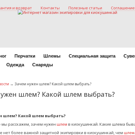
антия и возврат
Контакты
Полезные статьи
Соглашение
ног
Перчатки
Шлемы
Специальная защита
Суве
Одежда
Снаряды
вости
→ Зачем нужен шлем? Какой шлем выбрать?
нужен шлем? Какой шлем выбрать?
н шлем? Какой шлем выбрать?
е мы расскажем, зачем нужен
шлем
в киокушинкай. Какие шлема быва
ле нет более важной защитной экипировки в киокушинкай, чем
шлем