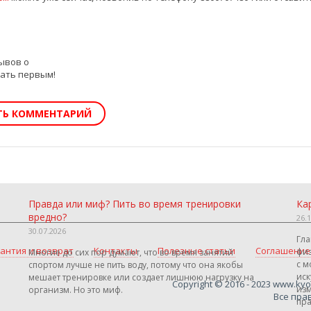
ывов о
тать первым!
ТЬ КОММЕНТАРИЙ
Правда или миф? Пить во время тренировки
Ка
вредно?
26.
30.07.2026
Гла
антия и возврат
Контакты
Полезные статьи
Соглашение
физ
Многие до сих пор думают, что во время занятий
с м
спортом лучше не пить воду, потому что она якобы
иск
мешает тренировке или создает лишнюю нагрузку на
Copyright © 2016 - 2023 www.ky
изм
организм. Но это миф.
Все пра
пра