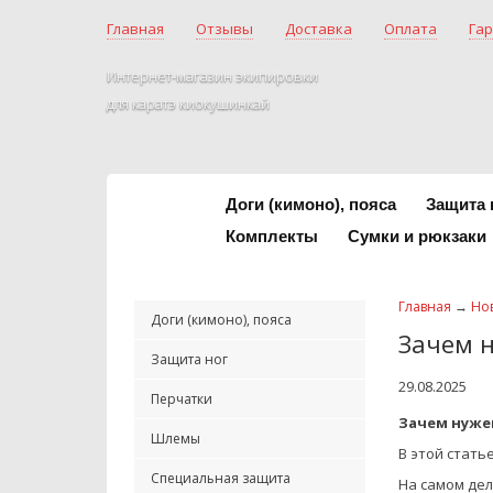
Главная
Отзывы
Доставка
Оплата
Гар
Интернет-магазин экипировки
для каратэ киокушинкай
Доги (кимоно), пояса
Защита 
Комплекты
Сумки и рюкзаки
Главная
→
Но
Доги (кимоно), пояса
Зачем 
Защита ног
29.08.2025
Перчатки
Зачем нуже
Шлемы
В этой стать
Специальная защита
На самом де