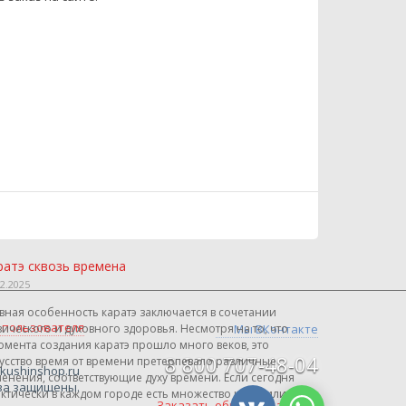
ратэ сквозь времена
12.2025
вная особенность каратэ заключается в сочетании
 пользователя
ического и духовного здоровья. Несмотря на то, что
Мы ВКонтакте
омента создания каратэ прошло много веков, это
8 800 707-48-04
усство время от времени претерпевало различные
okushinshop.ru
енения, соответствующие духу времени. Если сегодня
ва защищены.
ктически в каждом городе есть множество школ или
Заказать обратный звонок