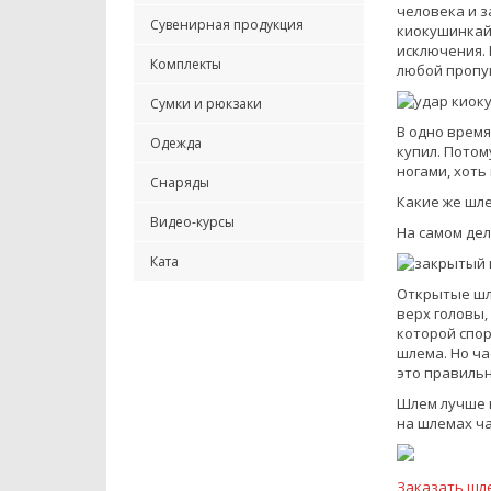
человека и з
Сувенирная продукция
киокушинкай 
исключения. 
Комплекты
любой пропу
Сумки и рюкзаки
В одно время
Одежда
купил. Потом
ногами, хоть
Снаряды
Какие же шл
Видео-курсы
На самом дел
Ката
Открытые шл
верх головы,
которой спор
шлема. Но ча
это правильн
Шлем лучше в
на шлемах ч
Заказать шл