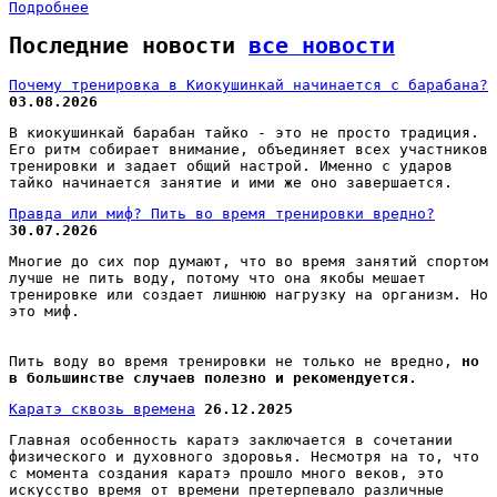
Подробнее
Последние новости
все новости
Почему тренировка в Киокушинкай начинается с барабана?
03.08.2026
В киокушинкай барабан тайко - это не просто традиция.
Его ритм собирает внимание, объединяет всех участников
тренировки и задает общий настрой. Именно с ударов
тайко начинается занятие и ими же оно завершается.
Правда или миф? Пить во время тренировки вредно?
30.07.2026
Многие до сих пор думают, что во время занятий спортом
лучше не пить воду, потому что она якобы мешает
тренировке или создает лишнюю нагрузку на организм. Но
это миф.
Пить воду во время тренировки не только не вредно,
но
в большинстве случаев полезно и рекомендуется.
Каратэ сквозь времена
26.12.2025
Главная особенность каратэ заключается в сочетании
физического и духовного здоровья. Несмотря на то, что
с момента создания каратэ прошло много веков, это
искусство время от времени претерпевало различные