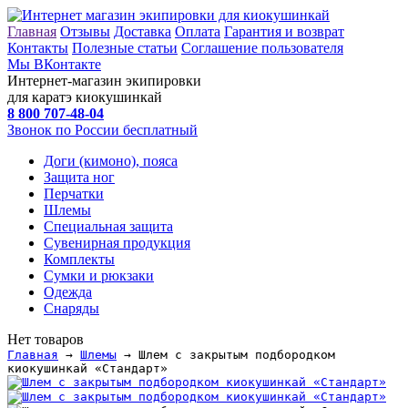
Главная
Отзывы
Доставка
Оплата
Гарантия и возврат
Контакты
Полезные статьи
Соглашение пользователя
Мы ВКонтакте
Интернет-магазин экипировки
для каратэ киокушинкай
8 800
707-48-04
Звонок по России бесплатный
Доги (кимоно), пояса
Защита ног
Перчатки
Шлемы
Специальная защита
Сувенирная продукция
Комплекты
Сумки и рюкзаки
Одежда
Снаряды
Нет товаров
Главная
→
Шлемы
→ Шлем с закрытым подбородком
киокушинкай «Стандарт»