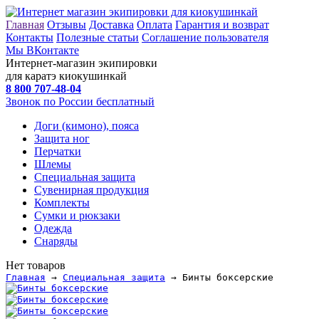
Главная
Отзывы
Доставка
Оплата
Гарантия и возврат
Контакты
Полезные статьи
Соглашение пользователя
Мы ВКонтакте
Интернет-магазин экипировки
для каратэ киокушинкай
8 800
707-48-04
Звонок по России бесплатный
Доги (кимоно), пояса
Защита ног
Перчатки
Шлемы
Специальная защита
Сувенирная продукция
Комплекты
Сумки и рюкзаки
Одежда
Снаряды
Нет товаров
Главная
→
Специальная защита
→ Бинты боксерские