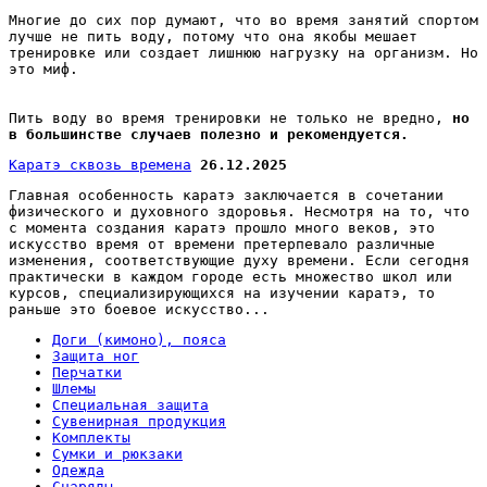
Многие до сих пор думают, что во время занятий спортом
лучше не пить воду, потому что она якобы мешает
тренировке или создает лишнюю нагрузку на организм. Но
это миф.
Пить воду во время тренировки не только не вредно,
но
в большинстве случаев полезно и рекомендуется.
Каратэ сквозь времена
26.12.2025
Главная особенность каратэ заключается в сочетании
физического и духовного здоровья. Несмотря на то, что
с момента создания каратэ прошло много веков, это
искусство время от времени претерпевало различные
изменения, соответствующие духу времени. Если сегодня
практически в каждом городе есть множество школ или
курсов, специализирующихся на изучении каратэ, то
раньше это боевое искусство...
Доги (кимоно), пояса
Защита ног
Перчатки
Шлемы
Специальная защита
Сувенирная продукция
Комплекты
Сумки и рюкзаки
Одежда
Снаряды