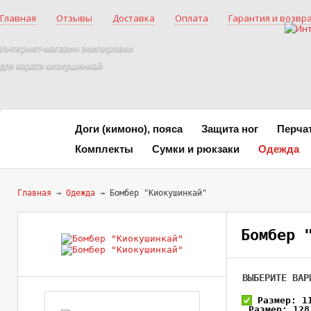
Главная
Отзывы
Доставка
Оплата
Гарантия и возвр
Интернет-магазин экипировки
для каратэ киокушинкай
Доги (кимоно), пояса
Защита ног
Перча
Комплекты
Сумки и рюкзаки
Одежда
Главная
→
Одежда
→ Бомбер "Киокушинкай"
Бомбер 
ВЫБЕРИТЕ ВАР
Размер: 1
Размер: 128