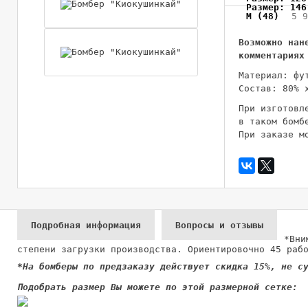
Размер: 146
M (48)
5 9
Возможно нан
комментариях
Материал: фу
Состав: 80% 
При изготовл
в таком бомб
При заказе м
Подробная информация
Вопросы и отзывы
*Вни
степени загрузки производства. Ориентировочно 45 раб
*На бомберы по предзаказу действует скидка 15%, не с
Подобрать размер Вы можете по этой размерной сетке: