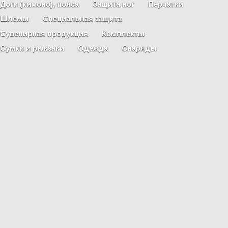
Доги (кимоно), пояса
Защита ног
Перчатки
Шлемы
Специальная защита
Сувенирная продукция
Комплекты
Сумки и рюкзаки
Одежда
Снаряды