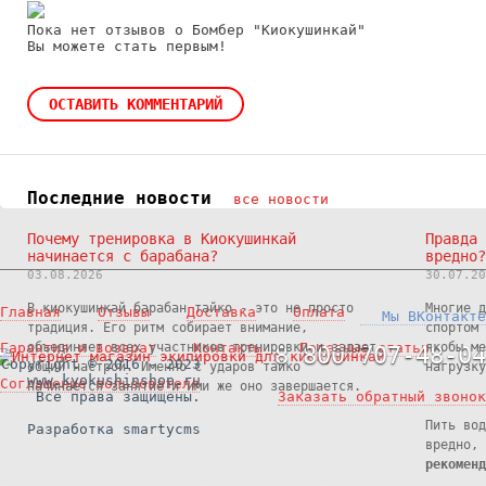
Пока нет отзывов о Бомбер "Киокушинкай"
Вы можете стать первым!
ОСТАВИТЬ КОММЕНТАРИЙ
Последние новости
все новости
Почему тренировка в Киокушинкай
Правда 
начинается с барабана?
вредно?
03.08.2026
30.07.20
В киокушинкай барабан тайко - это не просто
Многие д
Главная
Отзывы
Доставка
Оплата
Мы ВКонтакте
традиция. Его ритм собирает внимание,
спортом 
Гарантия и возврат
объединяет всех участников тренировки и задает
Контакты
Полезные статьи
якобы ме
8 800 707-48-04
Copyright © 2016 - 2023
общий настрой. Именно с ударов тайко
нагрузку
www.kyokushinshop.ru
Соглашение пользователя
начинается занятие и ими же оно завершается.
Все права защищены.
Заказать обратный звонок
Пить вод
Разработка smartycms
вредно,
рекоменд