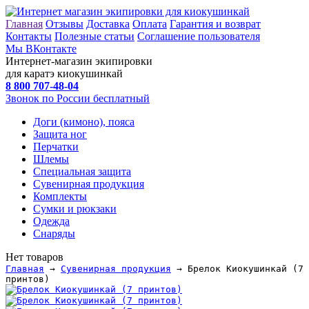
Главная
Отзывы
Доставка
Оплата
Гарантия и возврат
Контакты
Полезные статьи
Соглашение пользователя
Мы ВКонтакте
Интернет-магазин экипировки
для каратэ киокушинкай
8 800
707-48-04
Звонок по России бесплатный
Доги (кимоно), пояса
Защита ног
Перчатки
Шлемы
Специальная защита
Сувенирная продукция
Комплекты
Сумки и рюкзаки
Одежда
Снаряды
Нет товаров
Главная
→
Сувенирная продукция
→ Брелок Киокушинкай (7
принтов)