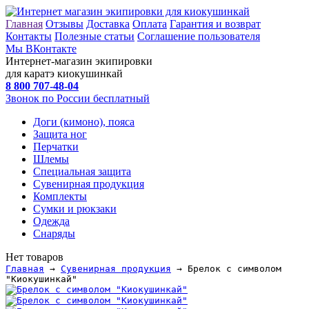
Главная
Отзывы
Доставка
Оплата
Гарантия и возврат
Контакты
Полезные статьи
Соглашение пользователя
Мы ВКонтакте
Интернет-магазин экипировки
для каратэ киокушинкай
8 800
707-48-04
Звонок по России бесплатный
Доги (кимоно), пояса
Защита ног
Перчатки
Шлемы
Специальная защита
Сувенирная продукция
Комплекты
Сумки и рюкзаки
Одежда
Снаряды
Нет товаров
Главная
→
Сувенирная продукция
→ Брелок с символом
"Киокушинкай"