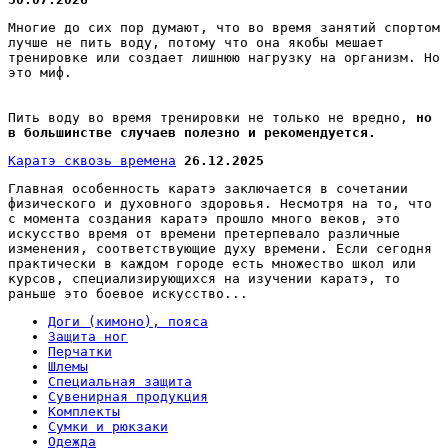
Многие до сих пор думают, что во время занятий спортом
лучше не пить воду, потому что она якобы мешает
тренировке или создает лишнюю нагрузку на организм. Но
это миф.
Пить воду во время тренировки не только не вредно,
но
в большинстве случаев полезно и рекомендуется.
Каратэ сквозь времена
26.12.2025
Главная особенность каратэ заключается в сочетании
физического и духовного здоровья. Несмотря на то, что
с момента создания каратэ прошло много веков, это
искусство время от времени претерпевало различные
изменения, соответствующие духу времени. Если сегодня
практически в каждом городе есть множество школ или
курсов, специализирующихся на изучении каратэ, то
раньше это боевое искусство...
Доги (кимоно), пояса
Защита ног
Перчатки
Шлемы
Специальная защита
Сувенирная продукция
Комплекты
Сумки и рюкзаки
Одежда