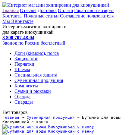
Главная
Отзывы
Доставка
Оплата
Гарантия и возврат
Контакты
Полезные статьи
Соглашение пользователя
Мы ВКонтакте
Интернет-магазин экипировки
для каратэ киокушинкай
8 800
707-48-04
Звонок по России бесплатный
Доги (кимоно), пояса
Защита ног
Перчатки
Шлемы
Специальная защита
Сувенирная продукция
Комплекты
Сумки и рюкзаки
Одежда
Снаряды
Нет товаров
Главная
→
Сувенирная продукция
→ Бутылка для воды
Киокушинкай с канку