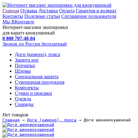
Главная
Отзывы
Доставка
Оплата
Гарантия и возврат
Контакты
Полезные статьи
Соглашение пользователя
Мы ВКонтакте
Интернет-магазин экипировки
для каратэ киокушинкай
8 800
707-48-04
Звонок по России бесплатный
Доги (кимоно), пояса
Защита ног
Перчатки
Шлемы
Специальная защита
Сувенирная продукция
Комплекты
Сумки и рюкзаки
Одежда
Снаряды
Нет товаров
Главная
→
Доги (кимоно), пояса
→ Доги шинкиокушинкай