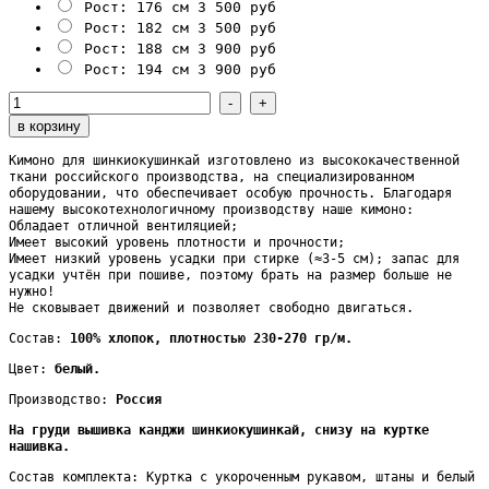
Рост: 176 см
3 500 руб
Рост: 182 см
3 500 руб
Рост: 188 см
3 900 руб
Рост: 194 см
3 900 руб
Кимоно для шинкиокушинкай изготовлено из высококачественной
ткани российского производства, на специализированном
оборудовании, что обеспечивает особую прочность. Благодаря
нашему высокотехнологичному производству наше кимоно:
Обладает отличной вентиляцией;
Имеет высокий уровень плотности и прочности;
Имеет низкий уровень усадки при стирке (≈3-5 см); запас для
усадки учтён при пошиве, поэтому брать на размер больше не
нужно!
Не сковывает движений и позволяет свободно двигаться.
Состав:
100% хлопок, плотностью 230-270 гр/м.
Цвет:
белый.
Производство:
Россия
На груди вышивка канджи шинкиокушинкай, снизу на куртке
нашивка.
Состав комплекта: Куртка с укороченным рукавом, штаны и белый