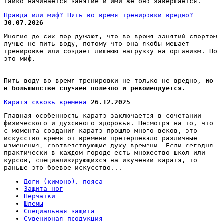
тайко начинается занятие и ими же оно завершается.
Правда или миф? Пить во время тренировки вредно?
30.07.2026
Многие до сих пор думают, что во время занятий спортом
лучше не пить воду, потому что она якобы мешает
тренировке или создает лишнюю нагрузку на организм. Но
это миф.
Пить воду во время тренировки не только не вредно,
но
в большинстве случаев полезно и рекомендуется.
Каратэ сквозь времена
26.12.2025
Главная особенность каратэ заключается в сочетании
физического и духовного здоровья. Несмотря на то, что
с момента создания каратэ прошло много веков, это
искусство время от времени претерпевало различные
изменения, соответствующие духу времени. Если сегодня
практически в каждом городе есть множество школ или
курсов, специализирующихся на изучении каратэ, то
раньше это боевое искусство...
Доги (кимоно), пояса
Защита ног
Перчатки
Шлемы
Специальная защита
Сувенирная продукция