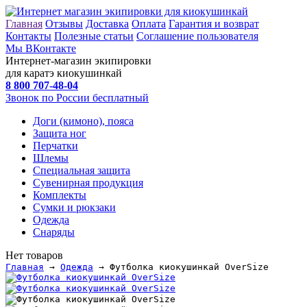
Главная
Отзывы
Доставка
Оплата
Гарантия и возврат
Контакты
Полезные статьи
Соглашение пользователя
Мы ВКонтакте
Интернет-магазин экипировки
для каратэ киокушинкай
8 800
707-48-04
Звонок по России бесплатный
Доги (кимоно), пояса
Защита ног
Перчатки
Шлемы
Специальная защита
Сувенирная продукция
Комплекты
Сумки и рюкзаки
Одежда
Снаряды
Нет товаров
Главная
→
Одежда
→ Футболка киокушинкай OverSize