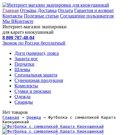
Главная
Отзывы
Доставка
Оплата
Гарантия и возврат
Контакты
Полезные статьи
Соглашение пользователя
Мы ВКонтакте
Интернет-магазин экипировки
для каратэ киокушинкай
8 800
707-48-04
Звонок по России бесплатный
Доги (кимоно), пояса
Защита ног
Перчатки
Шлемы
Специальная защита
Сувенирная продукция
Комплекты
Сумки и рюкзаки
Одежда
Снаряды
Нет товаров
Главная
→
Одежда
→ Футболка с символикой Каратэ
Киокушинкай