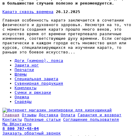
в большинстве случаев полезно и рекомендуется.
Каратэ сквозь времена
26.12.2025
Главная особенность каратэ заключается в сочетании
физического и духовного здоровья. Несмотря на то, что
с момента создания каратэ прошло много веков, это
искусство время от времени претерпевало различные
изменения, соответствующие духу времени. Если сегодня
практически в каждом городе есть множество школ или
курсов, специализирующихся на изучении каратэ, то
раньше это боевое искусство...
Доги (кимоно), пояса
Защита ног
Перчатки
Шлемы
Специальная защита
Сувенирная продукция
Комплекты
Сумки и рюкзаки
Одежда
Снаряды
Главная
Отзывы
Доставка
Оплата
Гарантия и возврат
Контакты
Полезные статьи
Соглашение пользователя
Мы ВКонтакте
8 800 707-48-04
Заказать обратный звонок