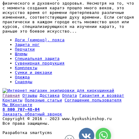
физического и духовного здоровья. Несмотря на то, что
с момента создания каратэ прошло много веков, это
искусство время от времени претерпевало различные
изменения, соответствующие духу времени. Если сегодня
практически в каждом городе есть множество школ или
курсов, специализирующихся на изучении каратэ, то
раньше это боевое искусство...
Доги (кимоно), пояса
Защита ног
Перчатки
Шлемы
Специальная защита
Сувенирная продукция
Комплекты
Сумки и рюкзаки
Одежда
Снаряды
Главная
Отзывы
Доставка
Оплата
Гарантия и возврат
Контакты
Полезные статьи
Соглашение пользователя
Мы ВКонтакте
8 800 707-48-04
Заказать обратный звонок
Copyright © 2016 - 2023 www.kyokushinshop.ru
Все права защищены.
Разработка smartycms