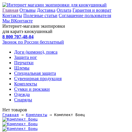
Главная
Отзывы
Доставка
Оплата
Гарантия и возврат
Контакты
Полезные статьи
Соглашение пользователя
Мы ВКонтакте
Интернет-магазин экипировки
для каратэ киокушинкай
8 800
707-48-04
Звонок по России бесплатный
Доги (кимоно), пояса
Защита ног
Перчатки
Шлемы
Специальная защита
Сувенирная продукция
Комплекты
Сумки и рюкзаки
Одежда
Снаряды
Нет товаров
Главная
→
Комплекты
→ Комплект Боец