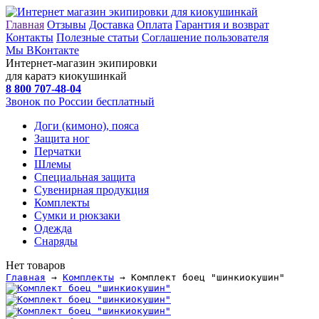
Главная
Отзывы
Доставка
Оплата
Гарантия и возврат
Контакты
Полезные статьи
Соглашение пользователя
Мы ВКонтакте
Интернет-магазин экипировки
для каратэ киокушинкай
8 800
707-48-04
Звонок по России бесплатный
Доги (кимоно), пояса
Защита ног
Перчатки
Шлемы
Специальная защита
Сувенирная продукция
Комплекты
Сумки и рюкзаки
Одежда
Снаряды
Нет товаров
Главная
→
Комплекты
→ Комплект боец "шинкиокушин"