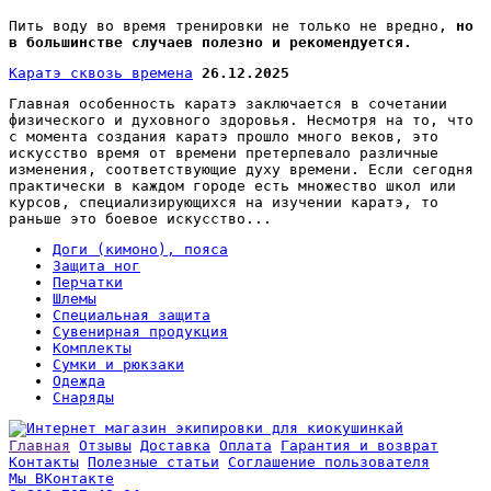
Пить воду во время тренировки не только не вредно,
но
в большинстве случаев полезно и рекомендуется.
Каратэ сквозь времена
26.12.2025
Главная особенность каратэ заключается в сочетании
физического и духовного здоровья. Несмотря на то, что
с момента создания каратэ прошло много веков, это
искусство время от времени претерпевало различные
изменения, соответствующие духу времени. Если сегодня
практически в каждом городе есть множество школ или
курсов, специализирующихся на изучении каратэ, то
раньше это боевое искусство...
Доги (кимоно), пояса
Защита ног
Перчатки
Шлемы
Специальная защита
Сувенирная продукция
Комплекты
Сумки и рюкзаки
Одежда
Снаряды
Главная
Отзывы
Доставка
Оплата
Гарантия и возврат
Контакты
Полезные статьи
Соглашение пользователя
Мы ВКонтакте