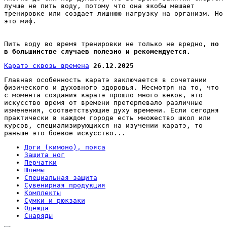
лучше не пить воду, потому что она якобы мешает
тренировке или создает лишнюю нагрузку на организм. Но
это миф.
Пить воду во время тренировки не только не вредно,
но
в большинстве случаев полезно и рекомендуется.
Каратэ сквозь времена
26.12.2025
Главная особенность каратэ заключается в сочетании
физического и духовного здоровья. Несмотря на то, что
с момента создания каратэ прошло много веков, это
искусство время от времени претерпевало различные
изменения, соответствующие духу времени. Если сегодня
практически в каждом городе есть множество школ или
курсов, специализирующихся на изучении каратэ, то
раньше это боевое искусство...
Доги (кимоно), пояса
Защита ног
Перчатки
Шлемы
Специальная защита
Сувенирная продукция
Комплекты
Сумки и рюкзаки
Одежда
Снаряды