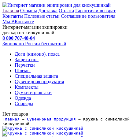
Главная
Отзывы
Доставка
Оплата
Гарантия и возврат
Контакты
Полезные статьи
Соглашение пользователя
Мы ВКонтакте
Интернет-магазин экипировки
для каратэ киокушинкай
8 800
707-48-04
Звонок по России бесплатный
Доги (кимоно), пояса
Защита ног
Перчатки
Шлемы
Специальная защита
Сувенирная продукция
Комплекты
Сумки и рюкзаки
Одежда
Снаряды
Нет товаров
Главная
→
Сувенирная продукция
→ Кружка с символикой
киокушинкай