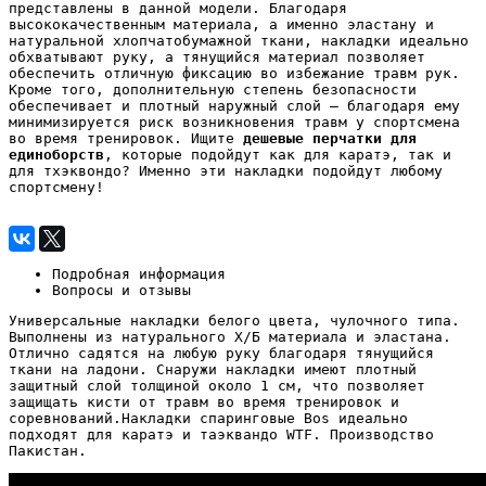
представлены в данной модели. Благодаря
высококачественным материала, а именно эластану и
натуральной хлопчатобумажной ткани, накладки идеально
обхватывают руку, а тянущийся материал позволяет
обеспечить отличную фиксацию во избежание травм рук.
Кроме того, дополнительную степень безопасности
обеспечивает и плотный наружный слой – благодаря ему
минимизируется риск возникновения травм у спортсмена
во время тренировок. Ищите
дешевые перчатки для
единоборств
, которые подойдут как для каратэ, так и
для тхэквондо? Именно эти накладки подойдут любому
спортсмену!
Подробная информация
Вопросы и отзывы
Универсальные накладки белого цвета, чулочного типа.
Выполнены из натурального Х/Б материала и эластана.
Отлично садятся на любую руку благодаря тянущийся
ткани на ладони. Снаружи накладки имеют плотный
защитный слой толщиной около 1 см, что позволяет
защищать кисти от травм во время тренировок и
соревнований.Накладки спаринговые Bos идеально
подходят для каратэ и таэквандо WTF. Производство
Пакистан.