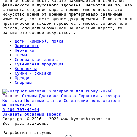
Главная особенность каратэ заключается в сочетании
физического и духовного здоровья. Несмотря на то, что
с момента создания каратэ прошло много веков, это
искусство время от времени претерпевало различные
изменения, соответствующие духу времени. Если сегодня
практически в каждом городе есть множество школ или
курсов, специализирующихся на изучении каратэ, то
раньше это боевое искусство...
Доги (кимоно), пояса
Защита ног
Перчатки
Шлемы
Специальная защита
Сувенирная продукция
Комплекты
Сумки и рюкзаки
Одежда
Снаряды
Главная
Отзывы
Доставка
Оплата
Гарантия и возврат
Контакты
Полезные статьи
Соглашение пользователя
Мы ВКонтакте
8 800 707-48-04
Заказать обратный звонок
Copyright © 2016 - 2023 www.kyokushinshop.ru
Все права защищены.
Разработка smartycms