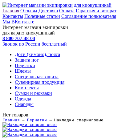
Главная
Отзывы
Доставка
Оплата
Гарантия и возврат
Контакты
Полезные статьи
Соглашение пользователя
Мы ВКонтакте
Интернет-магазин экипировки
для каратэ киокушинкай
8 800
707-48-04
Звонок по России бесплатный
Доги (кимоно), пояса
Защита ног
Перчатки
Шлемы
Специальная защита
Сувенирная продукция
Комплекты
Сумки и рюкзаки
Одежда
Снаряды
Нет товаров
Главная
→
Перчатки
→ Накладки спаринговые