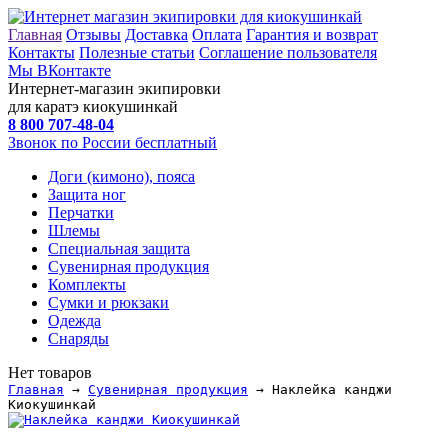
Главная
Отзывы
Доставка
Оплата
Гарантия и возврат
Контакты
Полезные статьи
Соглашение пользователя
Мы ВКонтакте
Интернет-магазин экипировки
для каратэ киокушинкай
8 800
707-48-04
Звонок по России бесплатный
Доги (кимоно), пояса
Защита ног
Перчатки
Шлемы
Специальная защита
Сувенирная продукция
Комплекты
Сумки и рюкзаки
Одежда
Снаряды
Нет товаров
Главная
→
Сувенирная продукция
→ Наклейка канджи
Киокушинкай