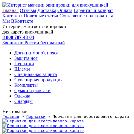
Главная
Отзывы
Доставка
Оплата
Гарантия и возврат
Контакты
Полезные статьи
Соглашение пользователя
Мы ВКонтакте
Интернет-магазин экипировки
для каратэ киокушинкай
8 800
707-48-04
Звонок по России бесплатный
Доги (кимоно), пояса
Защита ног
Перчатки
Шлемы
Специальная защита
Сувенирная продукция
Комплекты
Сумки и рюкзаки
Одежда
Снаряды
Нет товаров
Главная
→
Перчатки
→ Перчатки для всестилевого каратэ