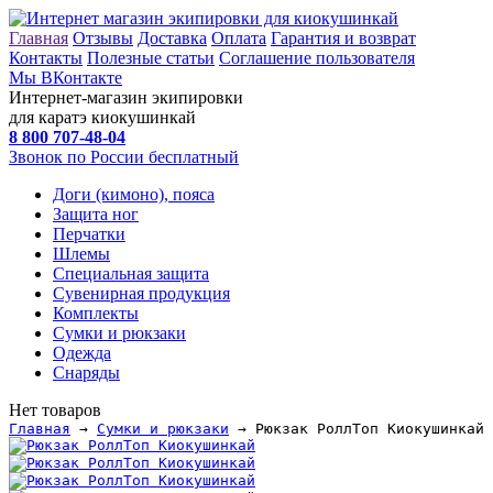
Главная
Отзывы
Доставка
Оплата
Гарантия и возврат
Контакты
Полезные статьи
Соглашение пользователя
Мы ВКонтакте
Интернет-магазин экипировки
для каратэ киокушинкай
8 800
707-48-04
Звонок по России бесплатный
Доги (кимоно), пояса
Защита ног
Перчатки
Шлемы
Специальная защита
Сувенирная продукция
Комплекты
Сумки и рюкзаки
Одежда
Снаряды
Нет товаров
Главная
→
Сумки и рюкзаки
→ Рюкзак РоллТоп Киокушинкай