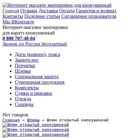
Главная
Отзывы
Доставка
Оплата
Гарантия и возврат
Контакты
Полезные статьи
Соглашение пользователя
Мы ВКонтакте
Интернет-магазин экипировки
для каратэ киокушинкай
8 800
707-48-04
Звонок по России бесплатный
Доги (кимоно), пояса
Защита ног
Перчатки
Шлемы
Специальная защита
Сувенирная продукция
Комплекты
Сумки и рюкзаки
Одежда
Снаряды
Нет товаров
Главная
→
Шлемы
→ Шлем открытый киокушинкай