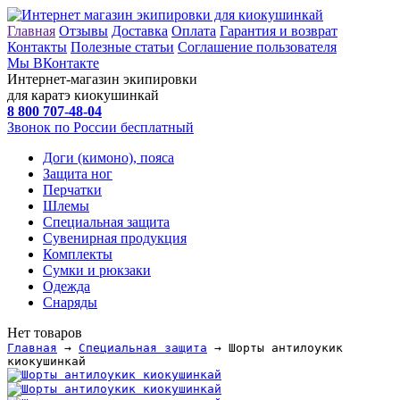
Главная
Отзывы
Доставка
Оплата
Гарантия и возврат
Контакты
Полезные статьи
Соглашение пользователя
Мы ВКонтакте
Интернет-магазин экипировки
для каратэ киокушинкай
8 800
707-48-04
Звонок по России бесплатный
Доги (кимоно), пояса
Защита ног
Перчатки
Шлемы
Специальная защита
Сувенирная продукция
Комплекты
Сумки и рюкзаки
Одежда
Снаряды
Нет товаров
Главная
→
Специальная защита
→ Шорты антилоукик
киокушинкай