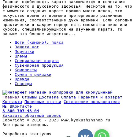
Главная особенность каратэ заключается в сочетании
физического и духовного здоровья. Несмотря на то, что
с момента создания каратэ прошло много веков, это
искусство время от времени претерпевало различные
изменения, соответствующие духу времени. Если сегодня
практически в каждом городе есть множество школ или
курсов, специализирующихся на изучении каратэ, то
раньше это боевое искусство...
Доги (кимоно), пояса
Защита ног
Перчатки
Шлемы
Специальная защита
Сувенирная продукция
Комплекты
Сумки и рюкзаки
Одежда
Снаряды
Главная
Отзывы
Доставка
Оплата
Гарантия и возврат
Контакты
Полезные статьи
Соглашение пользователя
Мы ВКонтакте
8 800 707-48-04
Заказать обратный звонок
Copyright © 2016 - 2023 www.kyokushinshop.ru
Все права защищены.
Разработка smartycms