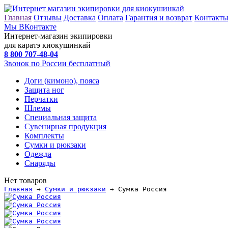
Главная
Отзывы
Доставка
Оплата
Гарантия и возврат
Контакт
Мы ВКонтакте
Интернет-магазин экипировки
для каратэ киокушинкай
8 800
707-48-04
Звонок по России бесплатный
Доги (кимоно), пояса
Защита ног
Перчатки
Шлемы
Специальная защита
Сувенирная продукция
Комплекты
Сумки и рюкзаки
Одежда
Снаряды
Нет товаров
Главная
→
Сумки и рюкзаки
→ Сумка Россия