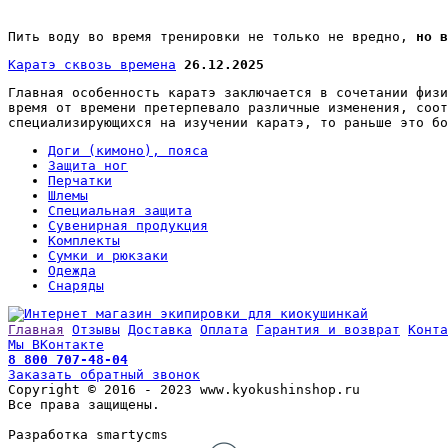
Пить воду во время тренировки не только не вредно,
но 
Каратэ сквозь времена
26.12.2025
Главная особенность каратэ заключается в сочетании физи
время от времени претерпевало различные изменения, соот
специализирующихся на изучении каратэ, то раньше это бо
Доги (кимоно), пояса
Защита ног
Перчатки
Шлемы
Специальная защита
Сувенирная продукция
Комплекты
Сумки и рюкзаки
Одежда
Снаряды
Главная
Отзывы
Доставка
Оплата
Гарантия и возврат
Конта
Мы ВКонтакте
8 800 707-48-04
Заказать обратный звонок
Copyright © 2016 - 2023 www.kyokushinshop.ru
Все права защищены.
Разработка smartycms