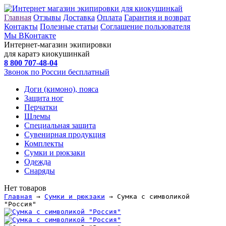
Главная
Отзывы
Доставка
Оплата
Гарантия и возврат
Контакты
Полезные статьи
Соглашение пользователя
Мы ВКонтакте
Интернет-магазин экипировки
для каратэ киокушинкай
8 800
707-48-04
Звонок по России бесплатный
Доги (кимоно), пояса
Защита ног
Перчатки
Шлемы
Специальная защита
Сувенирная продукция
Комплекты
Сумки и рюкзаки
Одежда
Снаряды
Нет товаров
Главная
→
Сумки и рюкзаки
→ Сумка с символикой
"Россия"