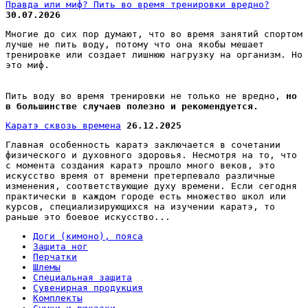
Правда или миф? Пить во время тренировки вредно?
30.07.2026
Многие до сих пор думают, что во время занятий спортом
лучше не пить воду, потому что она якобы мешает
тренировке или создает лишнюю нагрузку на организм. Но
это миф.
Пить воду во время тренировки не только не вредно,
но
в большинстве случаев полезно и рекомендуется.
Каратэ сквозь времена
26.12.2025
Главная особенность каратэ заключается в сочетании
физического и духовного здоровья. Несмотря на то, что
с момента создания каратэ прошло много веков, это
искусство время от времени претерпевало различные
изменения, соответствующие духу времени. Если сегодня
практически в каждом городе есть множество школ или
курсов, специализирующихся на изучении каратэ, то
раньше это боевое искусство...
Доги (кимоно), пояса
Защита ног
Перчатки
Шлемы
Специальная защита
Сувенирная продукция
Комплекты