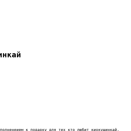
инкай
полненеием к подарку для тех кто любит киокушинкай.