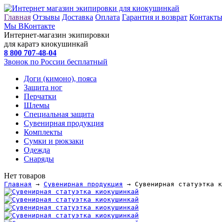
Главная
Отзывы
Доставка
Оплата
Гарантия и возврат
Контакт
Мы ВКонтакте
Интернет-магазин экипировки
для каратэ киокушинкай
8 800
707-48-04
Звонок по России бесплатный
Доги (кимоно), пояса
Защита ног
Перчатки
Шлемы
Специальная защита
Сувенирная продукция
Комплекты
Сумки и рюкзаки
Одежда
Снаряды
Нет товаров
Главная
→
Сувенирная продукция
→ Сувенирная статуэтка к