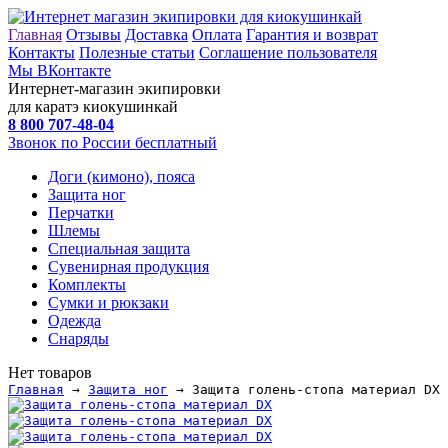
Главная
Отзывы
Доставка
Оплата
Гарантия и возврат
Контакты
Полезные статьи
Соглашение пользователя
Мы ВКонтакте
Интернет-магазин экипировки
для каратэ киокушинкай
8 800
707-48-04
Звонок по России бесплатный
Доги (кимоно), пояса
Защита ног
Перчатки
Шлемы
Специальная защита
Сувенирная продукция
Комплекты
Сумки и рюкзаки
Одежда
Снаряды
Нет товаров
Главная
→
Защита ног
→ Защита голень-стопа материал DX