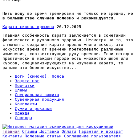
Пить воду во время тренировки не только не вредно,
но
в большинстве случаев полезно и рекомендуется.
Каратэ сквозь времена
26.12.2025
Главная особенность каратэ заключается в сочетании
физического и духовного здоровья. Несмотря на то, что
с момента создания каратэ прошло много веков, это
искусство время от времени претерпевало различные
изменения, соответствующие духу времени. Если сегодня
практически в каждом городе есть множество школ или
курсов, специализирующихся на изучении каратэ, то
раньше это боевое искусство...
Доги (кимоно), пояса
Защита ног
Перчатки
Шлемы
Специальная защита
Сувенирная продукция
Комплекты
Сумки и рюкзаки
Одежда
Снаряды
Главная
Отзывы
Доставка
Оплата
Гарантия и возврат
Контакты
Полезные статьи
Соглашение пользователя