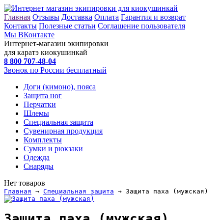
Главная
Отзывы
Доставка
Оплата
Гарантия и возврат
Контакты
Полезные статьи
Соглашение пользователя
Мы ВКонтакте
Интернет-магазин экипировки
для каратэ киокушинкай
8 800
707-48-04
Звонок по России бесплатный
Доги (кимоно), пояса
Защита ног
Перчатки
Шлемы
Специальная защита
Сувенирная продукция
Комплекты
Сумки и рюкзаки
Одежда
Снаряды
Нет товаров
Главная
→
Специальная защита
→ Защита паха (мужская)
Защита паха (мужская)