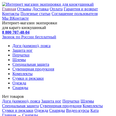
Главная
Отзывы
Доставка
Оплата
Гарантия и возврат
Контакты
Полезные статьи
Соглашение пользователя
Мы ВКонтакте
Интернет-магазин экипировки
для каратэ киокушинкай
8 800
707-48-04
Звонок по России бесплатный
Доги (кимоно), пояса
Защита ног
Перчатки
Шлемы
Специальная защита
Сувенирная продукция
Комплекты
Сумки и рюкзаки
Одежда
Снаряды
Нет товаров
Доги (кимоно), пояса
Защита ног
Перчатки
Шлемы
Специальная защита
Сувенирная продукция
Комплекты
Сумки и рюкзаки
Одежда
Снаряды
Видео-курсы
Ката
Главная
→
Снаряды