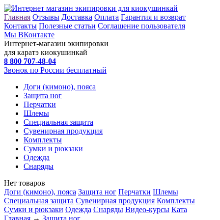
Главная
Отзывы
Доставка
Оплата
Гарантия и возврат
Контакты
Полезные статьи
Соглашение пользователя
Мы ВКонтакте
Интернет-магазин экипировки
для каратэ киокушинкай
8 800
707-48-04
Звонок по России бесплатный
Доги (кимоно), пояса
Защита ног
Перчатки
Шлемы
Специальная защита
Сувенирная продукция
Комплекты
Сумки и рюкзаки
Одежда
Снаряды
Нет товаров
Доги (кимоно), пояса
Защита ног
Перчатки
Шлемы
Специальная защита
Сувенирная продукция
Комплекты
Сумки и рюкзаки
Одежда
Снаряды
Видео-курсы
Ката
Главная
→
Защита ног