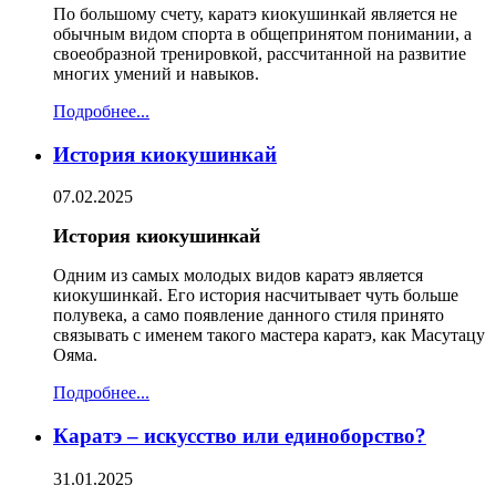
По большому счету, каратэ киокушинкай является не
обычным видом спорта в общепринятом понимании, а
своеобразной тренировкой, рассчитанной на развитие
многих умений и навыков.
Подробнее...
История киокушинкай
07.02.2025
История киокушинкай
Одним из самых молодых видов каратэ является
киокушинкай. Его история насчитывает чуть больше
полувека, а само появление данного стиля принято
связывать с именем такого мастера каратэ, как Масутацу
Ояма.
Подробнее...
Каратэ – искусство или единоборство?
31.01.2025