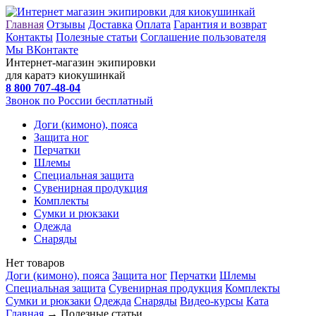
Главная
Отзывы
Доставка
Оплата
Гарантия и возврат
Контакты
Полезные статьи
Соглашение пользователя
Мы ВКонтакте
Интернет-магазин экипировки
для каратэ киокушинкай
8 800
707-48-04
Звонок по России бесплатный
Доги (кимоно), пояса
Защита ног
Перчатки
Шлемы
Специальная защита
Сувенирная продукция
Комплекты
Сумки и рюкзаки
Одежда
Снаряды
Нет товаров
Доги (кимоно), пояса
Защита ног
Перчатки
Шлемы
Специальная защита
Сувенирная продукция
Комплекты
Сумки и рюкзаки
Одежда
Снаряды
Видео-курсы
Ката
Главная
→ Полезные статьи